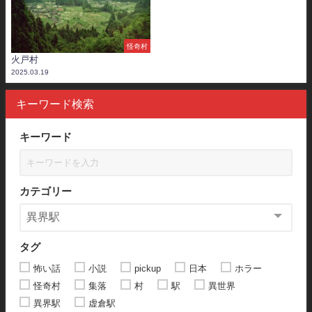
怪奇村
火戸村
2025.03.19
キーワード検索
キーワード
カテゴリー
タグ
怖い話
小説
pickup
日本
ホラー
怪奇村
集落
村
駅
異世界
異界駅
虚倉駅