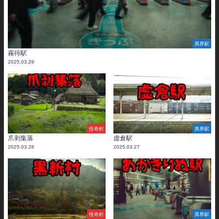
異界駅
霧待駅
2025.03.29
怪奇村
異界駅
爪剥集落
虚倉駅
2025.03.28
2025.03.27
怪奇村
異界駅