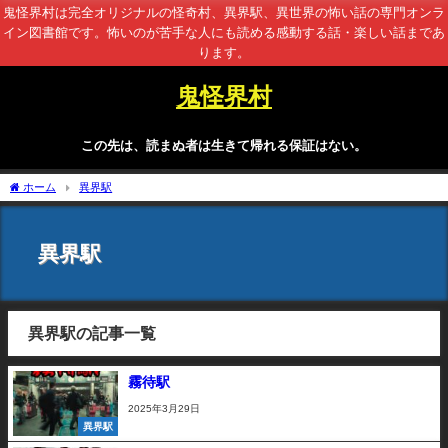
鬼怪界村は完全オリジナルの怪奇村、異界駅、異世界の怖い話の専門オンラ
イン図書館です。怖いのが苦手な人にも読める感動する話・楽しい話まであ
ります。
鬼怪界村
この先は、読まぬ者は生きて帰れる保証はない。
ホーム
異界駅
異界駅
異界駅の記事一覧
霧待駅
2025年3月29日
異界駅